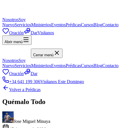
Nosotros
Soy
Nuevo
Servicios
Ministerios
Eventos
Prédicas
Cursos
Blog
Contacto
Oración
Dar
Visítanos
Abrir menú
Cerrar menú
Nosotros
Soy
Nuevo
Servicios
Ministerios
Eventos
Prédicas
Cursos
Blog
Contacto
Oración
Dar
+34 641 199 306
Visítanos Este Domingo
Volver a Prédicas
Quémalo Todo
Jose Miguel Minaya